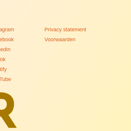
tagram
Privacy statement
ebook
Voorwaarden
kedIn
Tok
ify
Tube