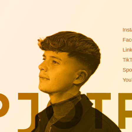
Ins
Fac
Lin
Tik
Spot
You