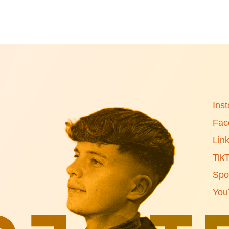
Ins
Fac
Lin
Tik
Spot
You