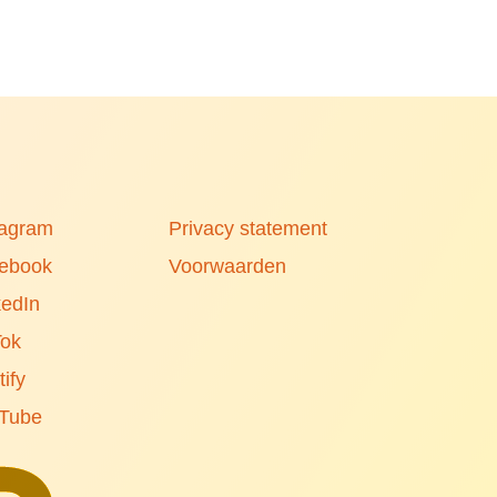
tagram
Privacy statement
ebook
Voorwaarden
kedIn
Tok
ify
Tube