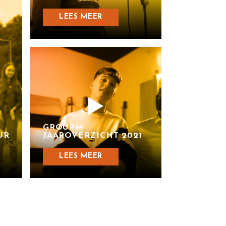
LEES MEER
GROUPM
UR
JAAROVERZICHT 2021
LEES MEER