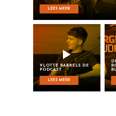
LEES MEER
D
VLOTTE BABBELS DE
R
PODCAST
B
LEES MEER