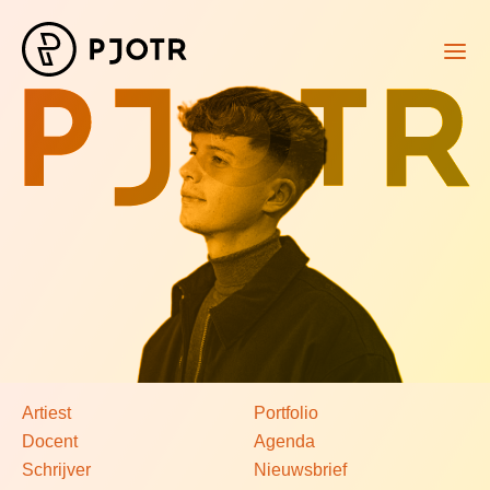
Artiest
Portfolio
Docent
Agenda
Schrijver
Nieuwsbrief