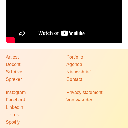
Artiest
Portfolio
Docent
Agenda
Schrijver
Nieuwsbrief
Spreker
Contact
Instagram
Privacy statement
Facebook
Voorwaarden
LinkedIn
TikTok
Spotify