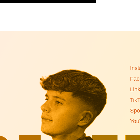
Ins
Fac
Lin
Tik
Spot
You