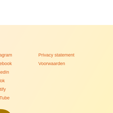
tagram
Privacy statement
ebook
Voorwaarden
kedIn
Tok
ify
Tube